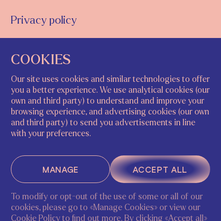
Privacy policy
COOKIES
STUDY@ECA.ART
+39 320 245 0631
Our site uses cookies and similar technologies to offer
you a better experience. We use analytical cookies (our
INSTAGRAM
FACEBOOK
own and third party) to understand and improve your
browsing experience, and advertising cookies (our own
and third party) to send you advertisements in line
with your preferences.
NETHERLANDS
ITALY
Arntzeniusweg 17h
Riva del Carbon, 4793,
1098GK, Amsterdam |
30124 Venezia VE, Italy
MANAGE
ACCEPT ALL
Chamber of commerce
69195307
To modify or opt-out of the use of some or all of our
cookies, please go to «Manage Cookies» or view our
ASK A QUESTION
S'INSCRIRE
Cookie Policy
to find out more. By clicking «Accept all»