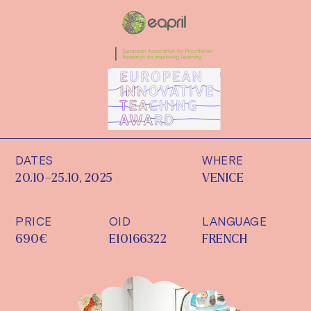
DATES
WHERE
20.10–25.10, 2025
VENICE
PRICE
OID
LANGUAGE
690€
E10166322
FRENCH